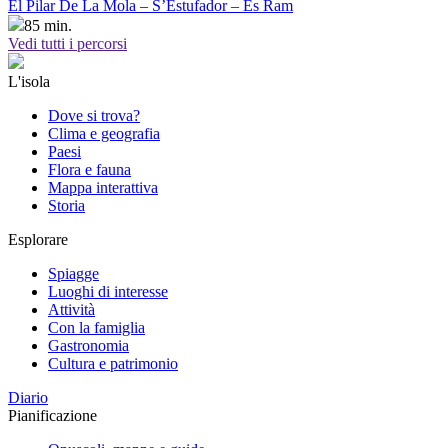
El Pilar De La Mola – S’Estufador – Es Ram
85 min.
Vedi tutti i percorsi
L'isola
Dove si trova?
Clima e geografia
Paesi
Flora e fauna
Mappa interattiva
Storia
Esplorare
Spiagge
Luoghi di interesse
Attività
Con la famiglia
Gastronomia
Cultura e patrimonio
Diario
Pianificazione