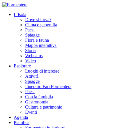
L’Isola
Dove si trova?
Clima e geografia
Paesi
Spiagge
Flora e fauna
Mappa interattiva
Storia
Webcams
Video
Esplorare
Luoghi di interesse
Attività
Spiagge
Itinerario Fari Formentera
Paesi
Con la famiglia
Gastronomia
Cultura e patrimonio
Eventi
Agenda
Planifica
Formentera in 5 giorni