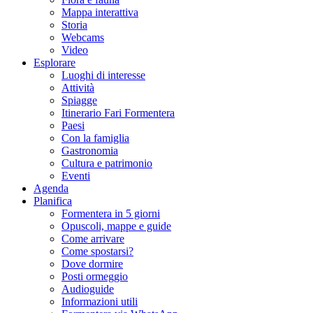
Mappa interattiva
Storia
Webcams
Video
Esplorare
Luoghi di interesse
Attività
Spiagge
Itinerario Fari Formentera
Paesi
Con la famiglia
Gastronomia
Cultura e patrimonio
Eventi
Agenda
Planifica
Formentera in 5 giorni
Opuscoli, mappe e guide
Come arrivare
Come spostarsi?
Dove dormire
Posti ormeggio
Audioguide
Informazioni utili