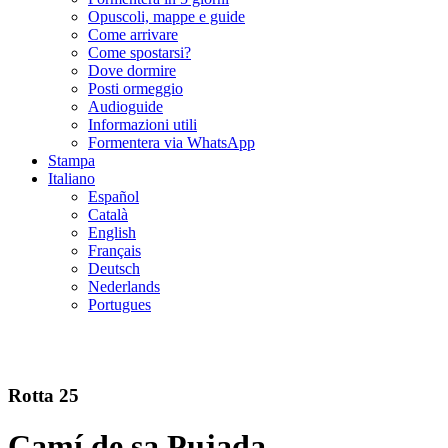
Opuscoli, mappe e guide
Come arrivare
Come spostarsi?
Dove dormire
Posti ormeggio
Audioguide
Informazioni utili
Formentera via WhatsApp
Stampa
Italiano
Español
Català
English
Français
Deutsch
Nederlands
Portugues
Rotta 25
Camí de sa Pujada