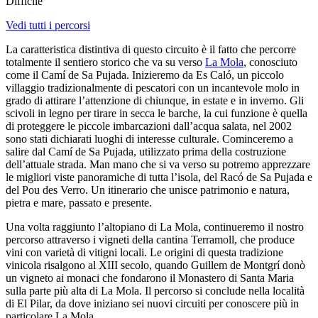
Difficile
Vedi tutti i percorsi
La caratteristica distintiva di questo circuito è il fatto che percorre
totalmente il sentiero storico che va su verso
La Mola
, conosciuto
come il Camí de Sa Pujada. Inizieremo da Es Caló, un piccolo
villaggio tradizionalmente di pescatori con un incantevole molo in
grado di attirare l’attenzione di chiunque, in estate e in inverno. Gli
scivoli in legno per tirare in secca le barche, la cui funzione è quella
di proteggere le piccole imbarcazioni dall’acqua salata, nel 2002
sono stati dichiarati luoghi di interesse culturale. Cominceremo a
salire dal Camí de Sa Pujada, utilizzato prima della costruzione
dell’attuale strada. Man mano che si va verso su potremo apprezzare
le migliori viste panoramiche di tutta l’isola, del Racó de Sa Pujada e
del Pou des Verro. Un itinerario che unisce patrimonio e natura,
pietra e mare, passato e presente.
Una volta raggiunto l’altopiano di La Mola, continueremo il nostro
percorso attraverso i vigneti della cantina Terramoll, che produce
vini con varietà di vitigni locali. Le origini di questa tradizione
vinicola risalgono al XIII secolo, quando Guillem de Montgrí donò
un vigneto ai monaci che fondarono il Monastero di Santa Maria
sulla parte più alta di La Mola. Il percorso si conclude nella località
di El Pilar, da dove iniziano sei nuovi circuiti per conoscere più in
particolare La Mola.