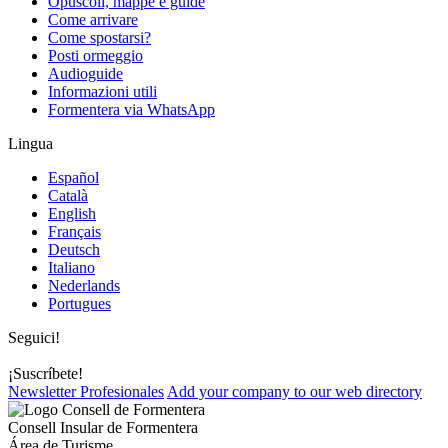
Opuscoli, mappe e guide
Come arrivare
Come spostarsi?
Posti ormeggio
Audioguide
Informazioni utili
Formentera via WhatsApp
Lingua
Español
Català
English
Français
Deutsch
Italiano
Nederlands
Portugues
Seguici!
¡Suscríbete!
Newsletter Profesionales
Add your company to our web directory
Consell Insular de Formentera
Área de Turisme