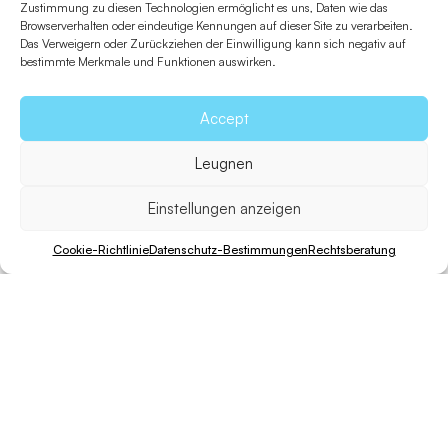
er das Beste der Landschaft Formenteras bietet, ohne
Zustimmung zu diesen Technologien ermöglicht es uns, Daten wie das
Browserverhalten oder eindeutige Kennungen auf dieser Site zu verarbeiten.
sich weit vom Hafen entfernen zu müssen.
Das Verweigern oder Zurückziehen der Einwilligung kann sich negativ auf
bestimmte Merkmale und Funktionen auswirken.
Zurück zu Strände
Accept
Leugnen
Einstellungen anzeigen
Nützliche Informationen
Cookie-Richtlinie
Datenschutz-Bestimmungen
Rechtsberatung
Wie komme ich dorthin?
Downloads
Strandführer
Informationen über den Zugang zum Naturpark Ses
Salines de Formentera