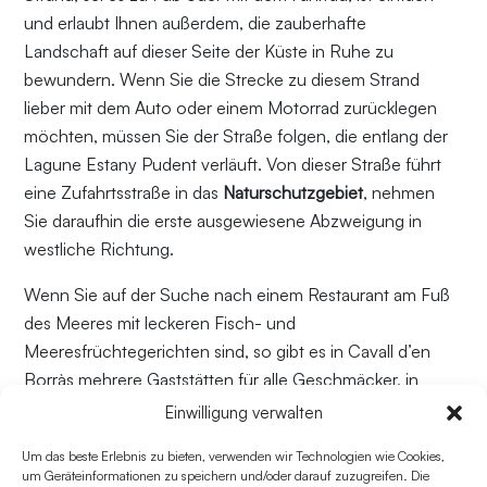
und erlaubt Ihnen außerdem, die zauberhafte
Landschaft auf dieser Seite der Küste in Ruhe zu
bewundern. Wenn Sie die Strecke zu diesem Strand
lieber mit dem Auto oder einem Motorrad zurücklegen
möchten, müssen Sie der Straße folgen, die entlang der
Lagune Estany Pudent verläuft. Von dieser Straße führt
eine Zufahrtsstraße in das
Naturschutzgebiet
, nehmen
Sie daraufhin die erste ausgewiesene Abzweigung in
westliche Richtung.
Wenn Sie auf der Suche nach einem Restaurant am Fuß
des Meeres mit leckeren Fisch- und
Meeresfrüchtegerichten sind, so gibt es in Cavall d’en
Borràs mehrere Gaststätten für alle Geschmäcker, in
denen Sie sich verwöhnen lassen können. Wenngleich
Einwilligung verwalten
dieser Strand nicht so berühmt ist wie
Illetes
, so zählt er
Um das beste Erlebnis zu bieten, verwenden wir Technologien wie Cookies,
dennoch zu den Lieblingsstränden vieler Besucher, da
um Geräteinformationen zu speichern und/oder darauf zuzugreifen. Die