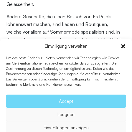
Gelassenheit.
Andere Geschäfte, die einen Besuch von Es Pujols
lohnenswert machen, sind Läden und Boutiquen,
welche vor allem auf Sommermode spezialisiert sind. In
diesem Zusammenhang ist unbedingt der belebte Markt
Einwilligung verwalten
zu nennen, der im Sommer abends und nachts geöffnet
ist. Dies ist der perfekte Ort, um sich eine kleine Freude
Um das beste Erlebnis zu bieten, verwenden wir Technologien wie Cookies,
mit neuen Sandalen, Kunsthandwerksschmuck, Bikinis
um Geräteinformationen zu speichern und/oder darauf zuzugreifen. Die
Zustimmung zu diesen Technologien ermöglicht es uns, Daten wie das
und Badeanzügen mit originellen Mustern oder einer
Browserverhalten oder eindeutige Kennungen auf dieser Site zu verarbeiten.
Blumenkrone zu machen, um ganz in das Hippie-Feeling
Das Verweigern oder Zurückziehen der Einwilligung kann sich negativ auf
bestimmte Merkmale und Funktionen auswirken.
der Insel einzutauchen.
Nicht zuletzt muss auf einen weiteren Anziehungspunkt
Accept
hingewiesen werden, der dafür verantwortlich ist, dass
diese Gegend in einem solchem Maß für den Tourismus
Leugnen
erschlossen wurde. Es Pujols verleiht nicht nur dem Dorf
Einstellungen anzeigen
seinen Namen, sondern ist zugleich auch der Name des