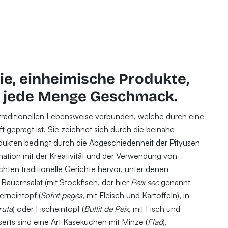
ie, einheimische Produkte,
d jede Menge Geschmack.
 traditionellen Lebensweise verbunden, welche durch eine
geprägt ist. Sie zeichnet sich durch die beinahe
dukten bedingt durch die Abgeschiedenheit der Pityusen
nation mit der Kreativität und der Verwendung von
chten traditionelle Gerichte hervor, unter denen
auernsalat (mit Stockfisch, der hier
Peix sec
genannt
erneintopf (
Sofrit pagès
, mit Fleisch und Kartoffeln), in
ruta
) oder Fischeintopf (
Bullit de Peix
, mit Fisch und
serts sind eine Art Käsekuchen mit Minze (
Flaó
),