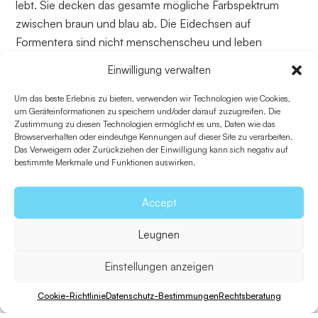
lebt. Sie decken das gesamte mögliche Farbspektrum
zwischen braun und blau ab. Die Eidechsen auf
Formentera sind nicht menschenscheu und leben
furchtlos auch in extrem trockenen und
Einwilligung verwalten
lebensfeindlichen Landschaften. Was die Fauna der Insel
betrifft, sind der Gartenschläfer (Eliomys quercinus)
Um das beste Erlebnis zu bieten, verwenden wir Technologien wie Cookies,
um Geräteinformationen zu speichern und/oder darauf zuzugreifen. Die
sowie verschiedene einheimische Schnecken- und
Zustimmung zu diesen Technologien ermöglicht es uns, Daten wie das
Käferarten hervorzuheben.
Browserverhalten oder eindeutige Kennungen auf dieser Site zu verarbeiten.
Das Verweigern oder Zurückziehen der Einwilligung kann sich negativ auf
Für weitere Informationen klicken Sie bitte hier:
bestimmte Merkmale und Funktionen auswirken.
Balearsnatura
Caib
Accept
Leugnen
Zurück zu Flora und Fauna
Einstellungen anzeigen
Cookie-Richtlinie
Datenschutz-Bestimmungen
Rechtsberatung