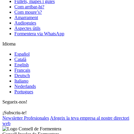
Fullets, mapes i guies
Com arribar-hi?
Com moure’s?
Amarrament
Audioguies
Aspectes útils
Formentera via WhatsApp
Idioma
Español
Català
English
Français
Deutsch
Italiano
Nederlands
Portugues
Segueix-nos!
¡Subscriu-te!
Newsletter Profesionales
Afegeix la teva empresa al nostre directori
web