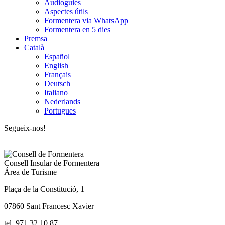
Audioguies
Aspectes útils
Formentera via WhatsApp
Formentera en 5 dies
Premsa
Català
Español
English
Français
Deutsch
Italiano
Nederlands
Portugues
Segueix-nos!
Consell Insular de Formentera
Área de Turisme
Plaça de la Constitució, 1
07860 Sant Francesc Xavier
tel. 971 32 10 87