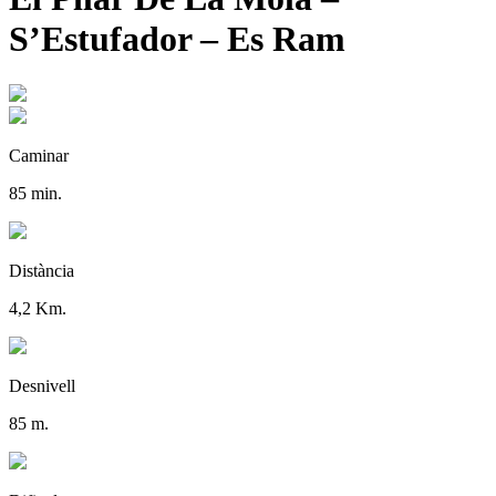
S’Estufador – Es Ram
Caminar
85 min.
Distància
4,2 Km.
Desnivell
85 m.