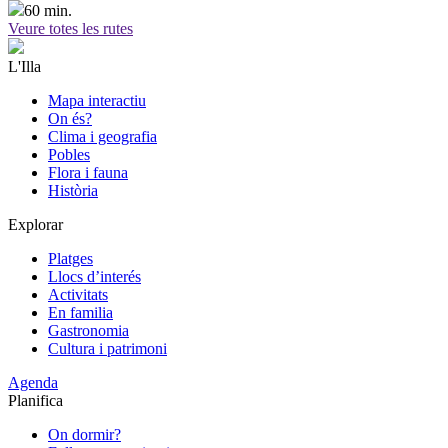
60 min.
Veure totes les rutes
L'Illa
Mapa interactiu
On és?
Clima i geografia
Pobles
Flora i fauna
Història
Explorar
Platges
Llocs d’interés
Activitats
En familia
Gastronomia
Cultura i patrimoni
Agenda
Planifica
On dormir?