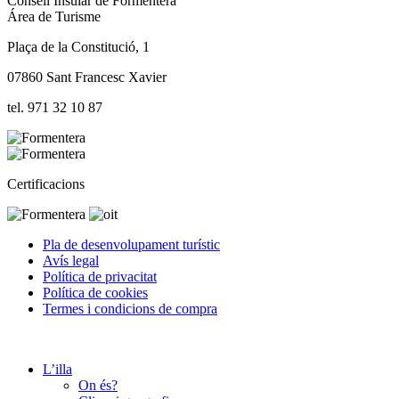
Consell Insular de Formentera
Área de Turisme
Plaça de la Constitució, 1
07860 Sant Francesc Xavier
tel. 971 32 10 87
Certificacions
Pla de desenvolupament turístic
Avís legal
Política de privacitat
Política de cookies
Termes i condicions de compra
L’illa
On és?