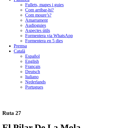
Fullets, mapes i guies
Com arribar-hi?
Com moure’s?
Amarrament
Audioguies
Aspectes útils
Formentera via WhatsApp
Formentera en 5 dies
Premsa
Català
Español
English
Français
Deutsch
Italiano
Nederlands
Portugues
Ruta 27
El Pilar De La Mola –