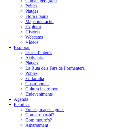
Clima i geografia
Pobles
Platges
Flora i fauna
Mapa interactiu
Explorar
Història
Webcams
Vídeos
Explorar
Llocs d’interés
Activitats
Platges
La Ruta dels Fars de Formentera
Pobles
En familia
Gastronomia
Cultura i patrimoni
Esdeveniments
Agenda
Planifica
Fullets, mapes i guies
Com arribar-hi?
Com moure’s?
Amarrament