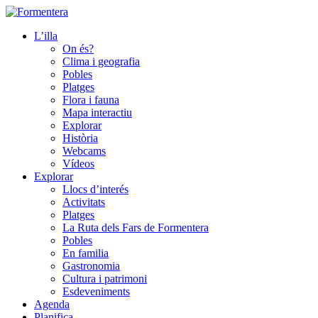
L’illa
On és?
Clima i geografia
Pobles
Platges
Flora i fauna
Mapa interactiu
Explorar
Història
Webcams
Vídeos
Explorar
Llocs d’interés
Activitats
Platges
La Ruta dels Fars de Formentera
Pobles
En familia
Gastronomia
Cultura i patrimoni
Esdeveniments
Agenda
Planifica