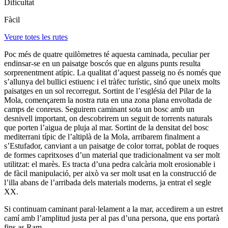
Dificultat
Fàcil
Veure totes les rutes
Poc més de quatre quilòmetres té aquesta caminada, peculiar per
endinsar-se en un paisatge boscós que en alguns punts resulta
sorprenentment atípic. La qualitat d’aquest passeig no és només que
s’allunya del bullici estiuenc i el tràfec turístic, sinó que uneix molts
paisatges en un sol recorregut. Sortint de l’església del Pilar de la
Mola, començarem la nostra ruta en una zona plana envoltada de
camps de conreus. Seguirem caminant sota un bosc amb un
desnivell important, on descobrirem un seguit de torrents naturals
que porten l’aigua de pluja al mar. Sortint de la densitat del bosc
mediterrani típic de l’altiplà de la Mola, arribarem finalment a
s’Estufador, canviant a un paisatge de color torrat, poblat de roques
de formes capritxoses d’un material que tradicionalment va ser molt
utilitzat: el marès. Es tracta d’una pedra calcària molt erosionable i
de fàcil manipulació, per això va ser molt usat en la construcció de
l’illa abans de l’arribada dels materials moderns, ja entrat el segle
XX.
Si continuam caminant paral·lelament a la mar, accedirem a un estret
camí amb l’amplitud justa per al pas d’una persona, que ens portarà
fins as Ram.