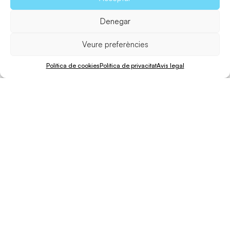
Denegar
Veure preferències
Política de cookies
Política de privacitat
Avís legal
Caminar
Distància
Desnivell
Dificultat
80 min.
4 Km.
161 m.
Difícil
El tret diferencial d’aquesta ruta és que recorre
íntegrament el camí històric per pujar a
la Mola
, conegut
com el Camí de sa Pujada. Partirem des Caló, petita
població de tradició pesquera amb un moll encantador
capaç d’enamorar qualsevol tant a l’estiu com a l’hivern.
Els seus escars de fusta, que tenen per funció protegir