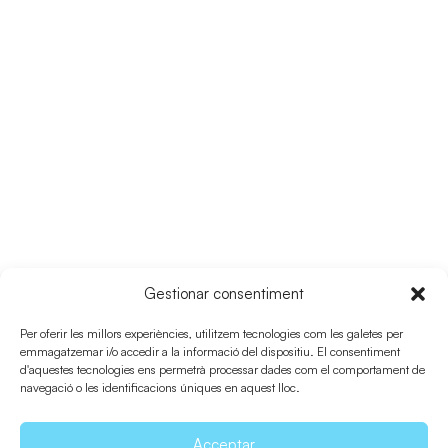
RUTA 25
Gestionar consentiment
Camí de sa Pujada
Per oferir les millors experiències, utilitzem tecnologies com les galetes per
emmagatzemar i/o accedir a la informació del dispositiu. El consentiment
d'aquestes tecnologies ens permetrà processar dades com el comportament de
navegació o les identificacions úniques en aquest lloc.
Acceptar