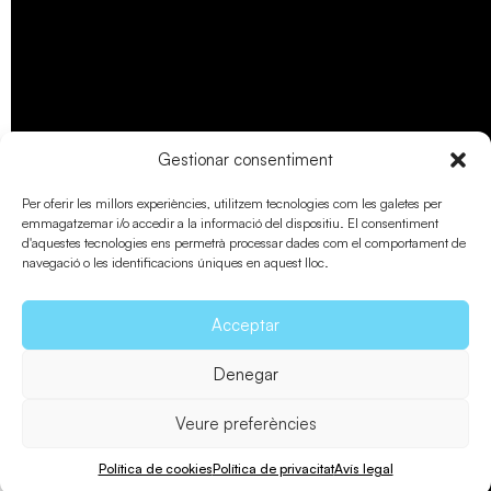
Gestionar consentiment
Per oferir les millors experiències, utilitzem tecnologies com les galetes per
emmagatzemar i/o accedir a la informació del dispositiu. El consentiment
d'aquestes tecnologies ens permetrà processar dades com el comportament de
navegació o les identificacions úniques en aquest lloc.
Acceptar
Denegar
Veure preferències
Política de cookies
Política de privacitat
Avís legal